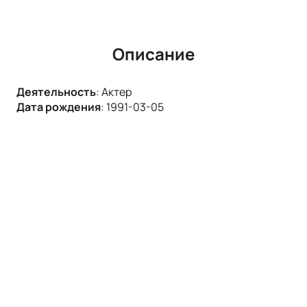
Описание
Деятельность
:
Актер
Дата рождения
:
1991-03-05
Нил Кропалов — талантливый российский актер, чья
карьера началась после окончания ВТИ им. Щепкина
в 2012 году под руководством В. И. Коршунова. С тех
пор он стал неотъемлемой частью театра имени
Моссовета, где его актерская игра в спектаклях,
таких как «Великолепный рогоносец» (роль
Петрюса), «Странник» (роль Якова) и «Общага-на-
Крови» (роль Игоря), заслужила признание зрителей
и критиков.
Кропалов также активно снимается в кино и на