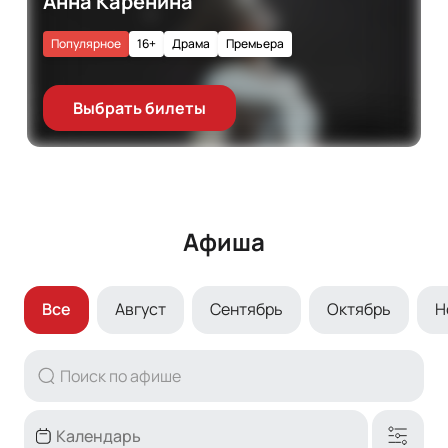
Анна Каренина
Популярное
16+
Драма
Премьера
Выбрать билеты
Афиша
Все
Август
Сентябрь
Октябрь
Н