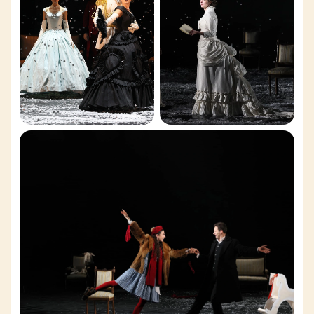
Обратите внимание, возможна смена актёрского
состава.
Режиссёр
: Андрей Прикотенко
Актёрский состав
: Полина Долинская, Виктор
Низовой, Нил Кропалов, Эдик Марцевич, Юра
Юдаев, Глеб Подгородинский, Наталья Калинина,
Кристина Головакина, Алина Кондрашова, Дарина
Дуева, Катя Каганская, Гордей Кашия, Паша
Низовой, Федя Юдаев, Витя Булычёв, Лёша
Низовой, Дарья Новосельцева, Елизавета
Долбникова, Михаил Мартьянов, Максим Путинцев,
Алла Юганова, Людмила Титова, Александр
Титоренко, Светлана Аманова, Андрей Манке,
Александр Никифоров, Алексей Коновалов,
Евгений Арановский, Владимир Каменев, Арсений
Сидякин, Никита Перепелкин