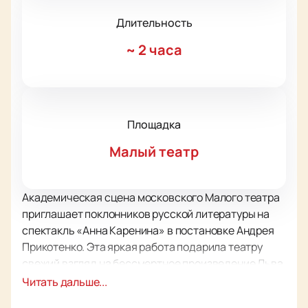
Длительность
~
2 часа
Площадка
Малый театр
Академическая сцена московского Малого театра
приглашает поклонников русской литературы на
спектакль «Анна Каренина» в постановке Андрея
Прикотенко. Эта яркая работа подарила театру
свежий взгляд на бессмертное произведение Льва
Толстого.
Билеты на спектакль
уже в продаже, так
Читать дальше...
что успейте попасть на ближайший показ!