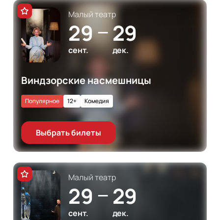
Малый театр
29
29
—
сент.
дек.
Виндзорские насмешницы
Популярное
12+
Комедия
Выбрать билеты
Малый театр
29
29
—
сент.
дек.