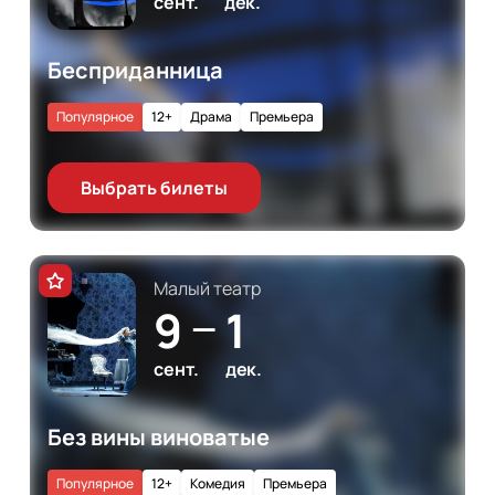
сент.
дек.
Бесприданница
Популярное
12+
Драма
Премьера
Выбрать билеты
Малый театр
9
1
—
сент.
дек.
Без вины виноватые
Популярное
12+
Комедия
Премьера