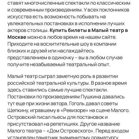
ставят многочисленные спектакли по классическим
и современным произведениям. У всех поклонников
искусства есть возможность побывать на
увлекательных постановках в исполнении лучших
актеров столицы.
Купить билеты в Малый театр в
Москве
можно в любое время на нашем сайте.
Приходите на восхитительные шоу в компании
близких и друзей или наслаждайтесь
представлением в одиночку – вы в любом случае
получите незабываемый театральный опыт.
Малый театр сыграл заметную роль в развитии
российской театральной культуры. В разное время
здесь ставились самые лучшие спектакли.
Постановки по произведениям Пушкина давались
тут еще при жизни автора. Гоголь давал советы
Щепкину, игравшему в «Ревизоре» на сцене Малого.
Островский писал пьесы для постановок и
присутствовал на репетициях. Другое название
Малого театра – «Дом Островского». Перед входом
установлен памятник знаменитому драматургу.