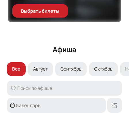
Выбрать билеты
Афиша
Все
Август
Сентябрь
Октябрь
Н