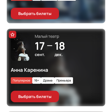
Выбрать билеты
Малый театр
17
18
—
сент.
дек.
Анна Каренина
Популярное
16+
Драма
Премьера
Выбрать билеты