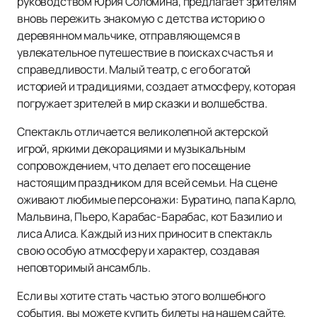
руководством Юрия Соломина, предлагает зрителям
вновь пережить знакомую с детства историю о
деревянном мальчике, отправляющемся в
увлекательное путешествие в поисках счастья и
справедливости. Малый театр, с его богатой
историей и традициями, создает атмосферу, которая
погружает зрителей в мир сказки и волшебства.
Спектакль отличается великолепной актерской
игрой, яркими декорациями и музыкальным
сопровождением, что делает его посещение
настоящим праздником для всей семьи. На сцене
оживают любимые персонажи: Буратино, папа Карло,
Мальвина, Пьеро, Карабас-Барабас, кот Базилио и
лиса Алиса. Каждый из них приносит в спектакль
свою особую атмосферу и характер, создавая
неповторимый ансамбль.
Если вы хотите стать частью этого волшебного
события, вы можете купить билеты на нашем сайте.