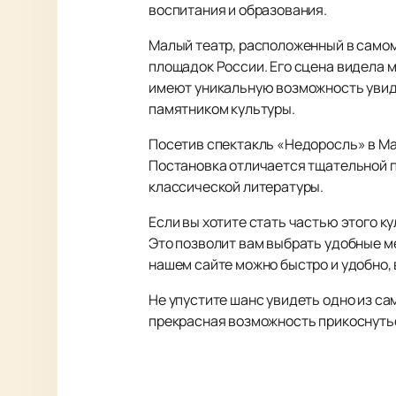
воспитания и образования.
Малый театр, расположенный в самом
площадок России. Его сцена видела 
имеют уникальную возможность увиде
памятником культуры.
Посетив спектакль «Недоросль» в Мал
Постановка отличается тщательной п
классической литературы.
Если вы хотите стать частью этого к
Это позволит вам выбрать удобные ме
нашем сайте можно быстро и удобно,
Не упустите шанс увидеть одно из са
прекрасная возможность прикоснутьс