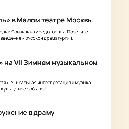
ль» в Малом театре Москвы
медии Фонвизина «Недоросль». Посетите
изведением русской драматургии.
» на VII Зимнем музыкальном
кая». Уникальная интерпретация и музыка
 культурное событие!
ружение в драму