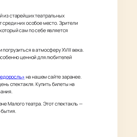
й из старейших театральных
 среди них особое место. Зрители
который сам по себе является
погрузиться в атмосферу XVIII века.
 особенно ценной для любителей
Недоросль»
на нашем сайте заранее.
ень спектакля. Купить билеты на
вания.
не Малого театра. Этот спектакль —
 бытия.