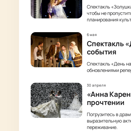
Спектакль «Золушка
чтобы не пропустит
планирования культ
6 мая
Спектакль «
события
Спектакль «День на
обновлениями репер
30 апреля
«Анна Карен
прочтении
Погрузитесь в драм
выразительную акт
переживание.