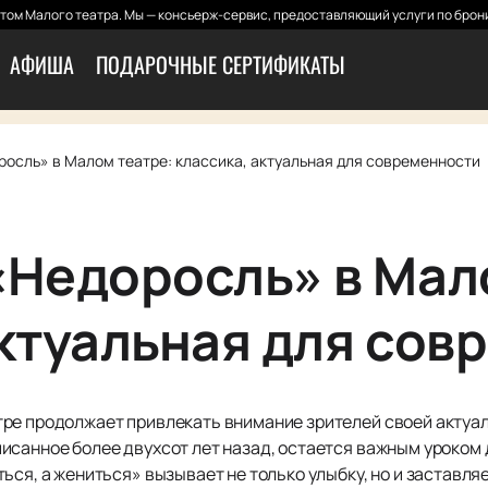
том Малого театра. Мы — консьерж-сервис, предоставляющий услуги по брони
АФИША
ПОДАРОЧНЫЕ СЕРТИФИКАТЫ
росль» в Малом театре: классика, актуальная для современности
«Недоросль» в Мал
актуальная для сов
ре продолжает привлекать внимание зрителей своей актуал
исанное более двухсот лет назад, остается важным уроком
ься, а жениться» вызывает не только улыбку, но и заставля