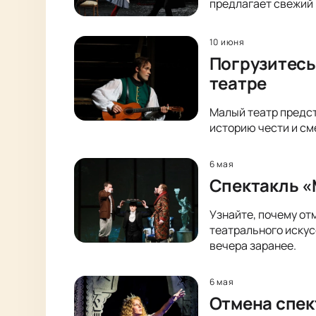
предлагает свежий 
10 июня
Погрузитесь
театре
Малый театр предст
историю чести и см
6 мая
Спектакль «
Узнайте, почему от
театрального искус
вечера заранее.
6 мая
Отмена спек