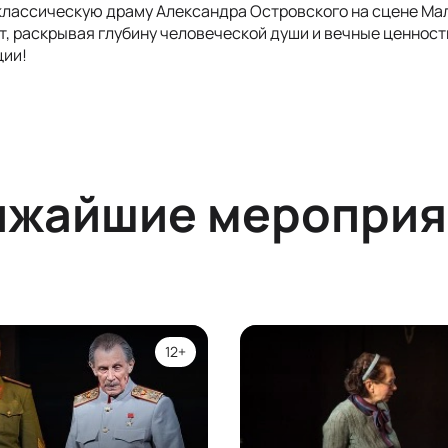
классическую драму Александра Островского на сцене Ма
, раскрывая глубину человеческой души и вечные ценности
ции!
ижайшие мероприя
12+