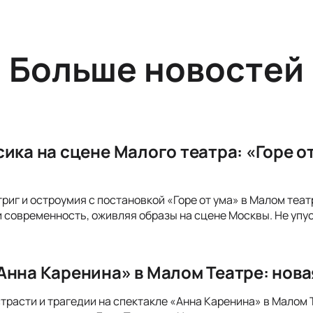
Больше новостей
сика на сцене Малого театра: «Горе 
триг и остроумия с постановкой «Горе от ума» в Малом теа
и современность, оживляя образы на сцене Москвы. Не упу
Анна Каренина» в Малом Театре: нов
страсти и трагедии на спектакле «Анна Каренина» в Малом