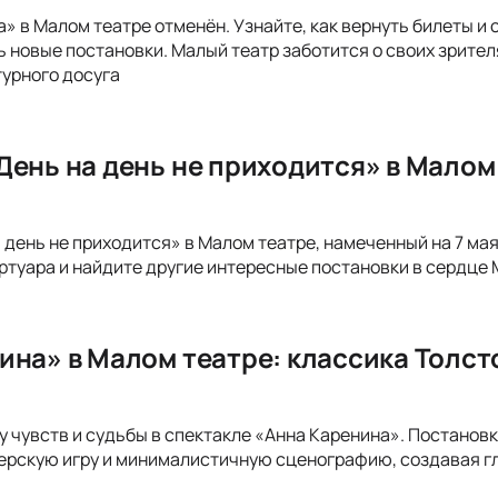
» в Малом театре отменён. Узнайте, как вернуть билеты и 
ь новые постановки. Малый театр заботится о своих зрите
урного досуга
День на день не приходится» в Малом
 день не приходится» в Малом театре, намеченный на 7 мая
туара и найдите другие интересные постановки в сердце 
ина» в Малом театре: классика Толст
у чувств и судьбы в спектакле «Анна Каренина». Постанов
ерскую игру и минималистичную сценографию, создавая г