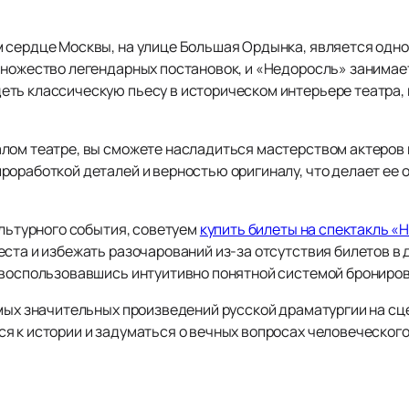
 сердце Москвы, на улице Большая Ордынка, является одно
множество легендарных постановок, и «Недоросль» занимает
ть классическую пьесу в историческом интерьере театра, 
ом театре, вы сможете насладиться мастерством актеров и 
роработкой деталей и верностью оригиналу, что делает ее
ультурного события, советуем
купить билеты на спектакль «
ста и избежать разочарований из-за отсутствия билетов в д
 воспользовавшись интуитивно понятной системой брониро
мых значительных произведений русской драматургии на сце
я к истории и задуматься о вечных вопросах человеческого