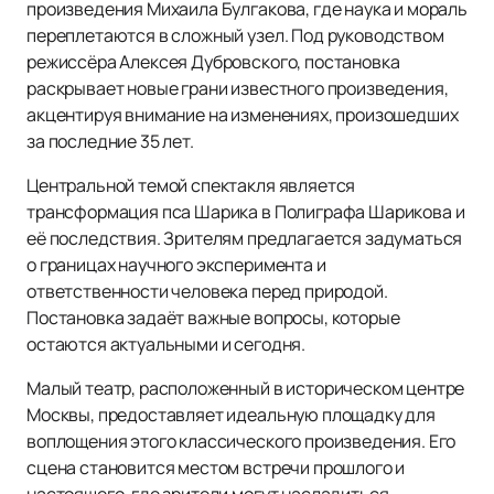
произведения Михаила Булгакова, где наука и мораль
переплетаются в сложный узел. Под руководством
режиссёра Алексея Дубровского, постановка
раскрывает новые грани известного произведения,
акцентируя внимание на изменениях, произошедших
за последние 35 лет.
Центральной темой спектакля является
трансформация пса Шарика в Полиграфа Шарикова и
её последствия. Зрителям предлагается задуматься
о границах научного эксперимента и
ответственности человека перед природой.
Постановка задаёт важные вопросы, которые
остаются актуальными и сегодня.
Малый театр, расположенный в историческом центре
Москвы, предоставляет идеальную площадку для
воплощения этого классического произведения. Его
сцена становится местом встречи прошлого и