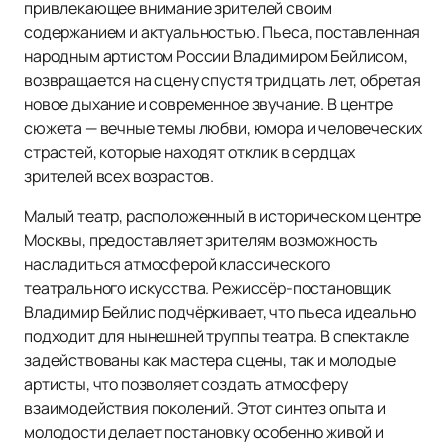
привлекающее внимание зрителей своим
содержанием и актуальностью. Пьеса, поставленная
народным артистом России Владимиром Бейлисом,
возвращается на сцену спустя тридцать лет, обретая
новое дыхание и современное звучание. В центре
сюжета — вечные темы любви, юмора и человеческих
страстей, которые находят отклик в сердцах
зрителей всех возрастов.
Малый театр, расположенный в историческом центре
Москвы, предоставляет зрителям возможность
насладиться атмосферой классического
театрального искусства. Режиссёр-постановщик
Владимир Бейлис подчёркивает, что пьеса идеально
подходит для нынешней труппы театра. В спектакле
задействованы как мастера сцены, так и молодые
артисты, что позволяет создать атмосферу
взаимодействия поколений. Этот синтез опыта и
молодости делает постановку особенно живой и