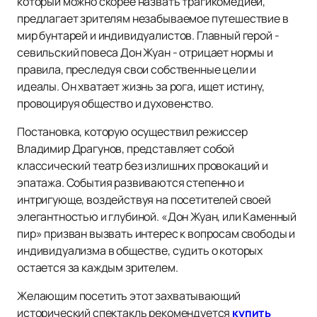
который можно скорее назвать трагикомедией,
предлагает зрителям незабываемое путешествие в
мир бунтарей и индивидуалистов. Главный герой -
севильский повеса Дон Жуан - отрицает нормы и
правила, преследуя свои собственные цели и
идеалы. Он хватает жизнь за рога, ищет истину,
провоцируя общество и духовенство.
Постановка, которую осуществил режиссер
Владимир Драгунов, представляет собой
классический театр без излишних провокаций и
эпатажа. События развиваются степенно и
интригующе, воздействуя на посетителей своей
элегантностью и глубиной. «Дон Жуан, или Каменный
пир» призван вызвать интерес к вопросам свободы и
индивидуализма в обществе, судить о которых
остается за каждым зрителем.
Желающим посетить этот захватывающий
исторический спектакль рекомендуется
купить