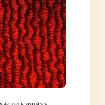
н Жуан, или Каменный пир».