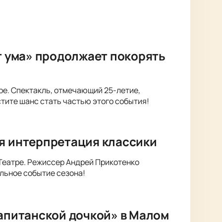
от ума» продолжает покорять
тре. Спектакль, отмечающий 25-летие,
стите шанс стать частью этого события!
ая интерпретация классики
 Театре. Режиссер Андрей Прикотенко
альное событие сезона!
Капитанской дочкой» в Малом