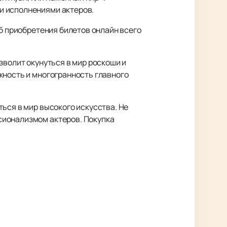
и исполнениями актеров.
об приобретения билетов онлайн всего
зволит окунуться в мир роскоши и
жность и многогранность главного
ься в мир высокого искусства. Не
сионализмом актеров. Покупка