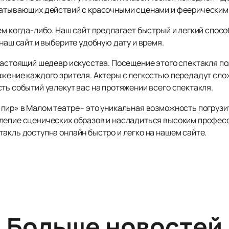
ватывающих действий с красочными сценами и феерическим
ем когда-либо. Наш сайт предлагает быстрый и легкий спос
 наш сайт и выберите удобную дату и время.
настоящий шедевр искусства. Посещение этого спектакля по
ажение каждого зрителя. Актеры с легкостью передадут сло
ть событий увлекут вас на протяжении всего спектакля.
ир» в Малом театре - это уникальная возможность погрузит
лепие сценических образов и насладиться высоким профес
акль доступна онлайн быстро и легко на нашем сайте.
Больше новостей