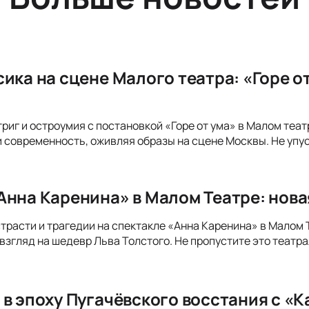
сика на сцене Малого театра: «Горе 
триг и остроумия с постановкой «Горе от ума» в Малом теа
и современность, оживляя образы на сцене Москвы. Не упу
Анна Каренина» в Малом Театре: нов
страсти и трагедии на спектакле «Анна Каренина» в Малом
взгляд на шедевр Льва Толстого. Не пропустите это театр
 в эпоху Пугачёвского восстания с «