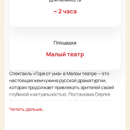
~
2 часа
Площадка
Малый театр
Спектакль «Горе от ума» в Малом театре — это
настоящая жемчужина русской драматургии,
которая продолжает привлекать зрителей своей
глубиной и актуальностью. Постановка Сергея
Женовача, отмечающая свое 20-летие, остается
неизменным символом живости и оригинальности.
Читать дальше...
В основе спектакля лежит классическая комедия
Александра Грибоедова, которая, благодаря
талантливой игре актеров, обретает новое дыхание