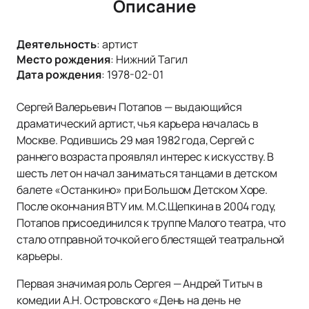
Описание
Деятельность
:
артист
Место рождения
:
Нижний Тагил
Дата рождения
:
1978-02-01
Сергей Валерьевич Потапов — выдающийся
драматический артист, чья карьера началась в
Москве. Родившись 29 мая 1982 года, Сергей с
раннего возраста проявлял интерес к искусству. В
шесть лет он начал заниматься танцами в детском
балете «Останкино» при Большом Детском Хоре.
После окончания ВТУ им. М.С.Щепкина в 2004 году,
Потапов присоединился к труппе Малого театра, что
стало отправной точкой его блестящей театральной
карьеры.
Первая значимая роль Сергея — Андрей Титыч в
комедии А.Н. Островского «День на день не