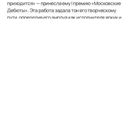
приходится» — принесла ему I премию «Московские
Дебюты». Эта работа задала тон его творческому
пути, определив его амплуа как исполнителя ярких и
энергичных персонажей. Среди других известных
ролей — Гриша Разлюляев, Тоньино, Эмиль и
Труффальдино.
Сергей Потапов славится своим уникальным даром,
который сочетает мягкий лиризм и гротеск. Его
мастерство высоко оценено как профессиональным
сообществом, так и критиками. Итальянский
режиссёр Стефано Де Лука отмечал близость
таланта Потапова к традициям комедии дель арте.
На нашем сайте вы можете легко и быстро
купить
билеты
на спектакли с участием Сергея Потапова.
Здесь же доступно актуальное расписание и афиша
театральных постановок, что позволит вам заранее
планировать посещение театра. Не упустите шанс