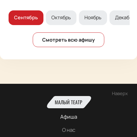
т
Сентябрь
Октябрь
Ноябрь
Декабрь
Смотреть всю афишу
Наверх
МАЛЫЙ ТЕАТР
Афиша
О нас