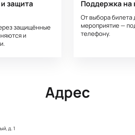
 и защита
Поддержка на 
От выбора билета 
мероприятие — под
через защищённые
телефону.
аняются и
и.
Адрес
й, д. 1