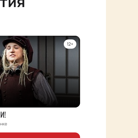
тия
12+
И!
нке