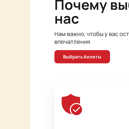
Почему в
Актёрский состав
: Виктор Низов
нас
Ольга Пашкова, Антон Хомятов, Ал
Нам важно, чтобы у вас ос
впечатления
Выбрать билеты