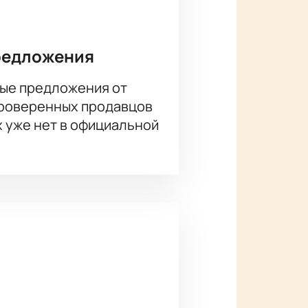
аил Фоменко, Харитонова Елена,
лав Езепов, Елена Харитонова
редложения
ые предложения от
проверенных продавцов
х уже нет в официальной