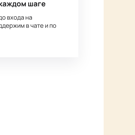
каждом шаге
до входа на
держим в чате и по