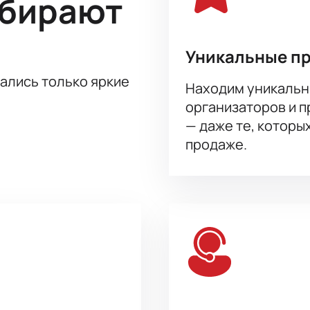
ыбирают
ой, Татьяна Скиба, Наталья Верещенко, Сергей Потапов, Мих
ександр Вершинин, Татьяна Лебедева, Василий Зотов, Вячес
Уникальные п
тались только яркие
Находим уникальн
организаторов и 
— даже те, которы
продаже.