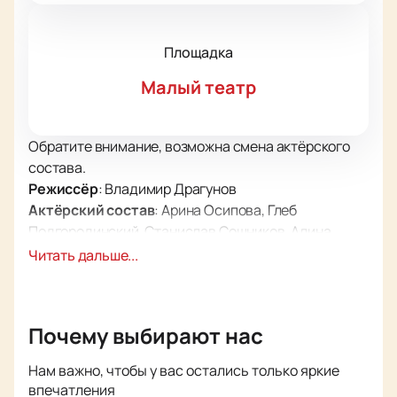
Площадка
Малый театр
Обратите внимание, возможна смена актёрского
состава.
Режиссёр
: Владимир Драгунов
Актёрский состав
: Арина Осипова, Глеб
Подгородинский, Станислав Сошников, Алина
Колесникова, Лидия Милюзина, Максим Хрусталёв,
Читать дальше...
Денис Казанин, Наталия Афанасьева.
Спектакль «Маленькая опера» в Малом театре —
это новая постановка, которая станет значимым
Почему выбирают нас
событием в культурной жизни столицы. Премьера
спектакля состоится на исторической сцене
Нам важно, чтобы у вас остались только яркие
Малого театра, расположенной в сердце Москвы.
впечатления