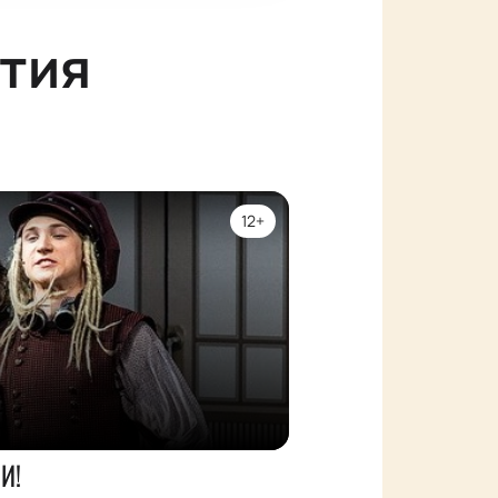
тия
12+
И!