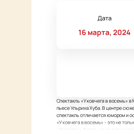
Дата
16 марта, 2024
Спектакль «У ковчега в восемь» в
пьесе Ульриха Хуба. В центре сюж
спектакль отличается юмором и ос
«У ковчега в восемь» - это не тол
и безверии. Актеры на сцене суме