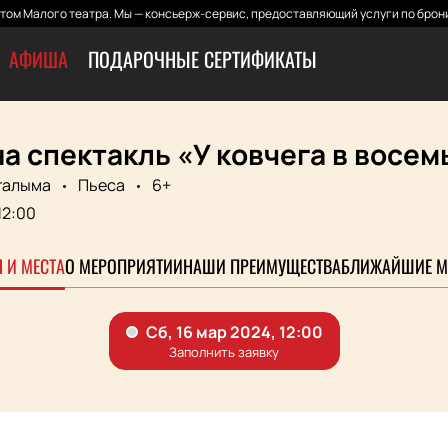
том Малого театра. Мы — консьерж-сервис, предоставляющий услуги по брони
АФИША
ПОДАРОЧНЫЕ СЕРТИФИКАТЫ
а спектакль «У ковчега в восем
галыма
Пьеса
6+
12:00
 И МЕСТА
О МЕРОПРИЯТИИ
НАШИ ПРЕИМУЩЕСТВА
БЛИЖАЙШИЕ М