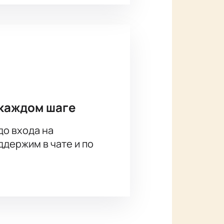
каждом шаге
до входа на
держим в чате и по