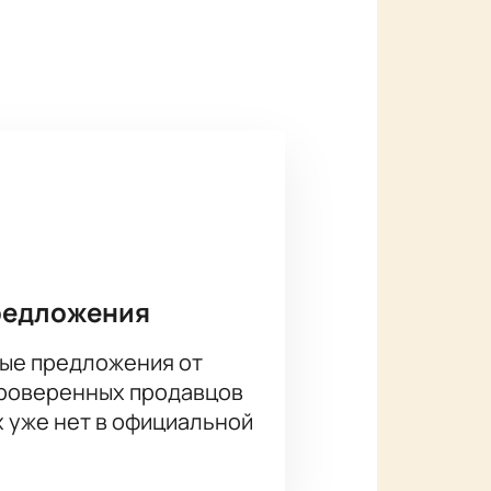
ем сайте.
лом театре Когалыма. Купите
ием.
редложения
ые предложения от
проверенных продавцов
х уже нет в официальной