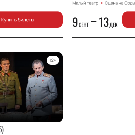
Малый театр
Сцена на Орды
9
13
Купить билеты
СЕНТ
ДЕК
12+
5)