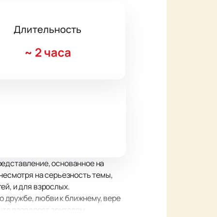
Длительность
~
2 часа
редставление, основанное на
 несмотря на серьезность темы,
ей, и для взрослых.
 о дружбе, любви к ближнему, вере
 что позволяет зрителям