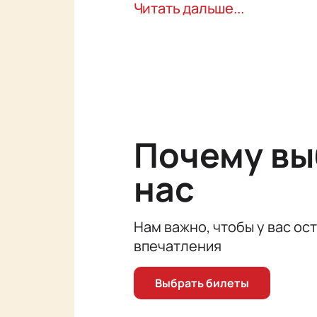
задуматься над смыслом происхо
Читать дальше...
Купить билеты на спектакль «У 
Не упустите возможность окунутьс
билеты прямо сейчас на нашем са
Почему в
нас
Нам важно, чтобы у вас ос
впечатления
Выбрать билеты