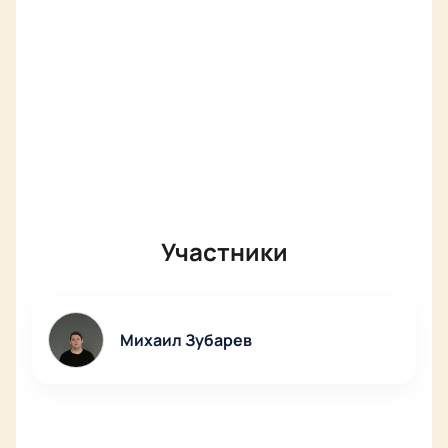
Коршунов, Валерий Бабятинский, Сергей Еремеев,
Ирина Жерякова, Алёна Колесникова, Дмитрий
Солодовник
Участники
Михаил Зубарев