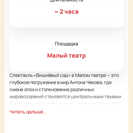
~
2 часа
Площадка
Малый театр
Спектакль «Вишнёвый сад» в Малом театре — это
глубокое погружение в мир Антона Чехова, где
смена эпох и столкновение различных
мировоззрений становятся центральными темами.
Постановка Игоря Ильинского бережно сохраняет
оригинальную атмосферу произведения, позволяя
Читать дальше...
зрителям ощутить всю драматичность и красоту
чеховской пьесы.
На сцене Малого театра оживают образы