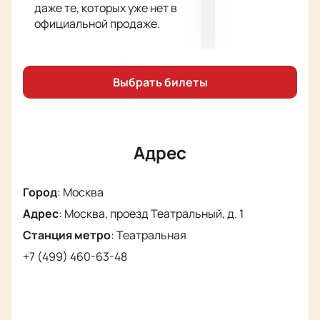
даже те, которых уже нет в
сайте.
официальной продаже.
Обратите внимание, возможна смена актёрского
состава.
Режиссёр
: Андрей Житинкин
Выбрать билеты
Актёрский состав
: Александр Клюквин, Варвара
Шаталова, Людмила Полякова, Варвара Андреева,
Владимир Алексеев, Александр Вершинин, Андрей
Чернышов, Игнатий Кузнецов, Людмила Титова,
Адрес
Александр Наумов
Город
:
Москва
Адрес
:
Москва, проезд Театральный, д. 1
Станция метро
:
Театральная
+7 (499) 460-63-48