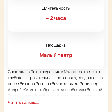
Длительность
~
2 часа
Площадка
Малый театр
Спектакль «Летят журавли» в Малом театре – это
глубокая и трогательная постановка, созданная по
пьесе Виктора Розова «Вечно живые». Режиссер
Андрей Житинкин обращается к событиям Великой
Отечественной войны, чтобы напомнить нам о
вечных ценностях: любви, долге и чести. Через
Читать дальше...
историю героев, живших в то сложное время,