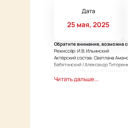
Дата
25 мая, 2025
Обратите внимание, возможна с
Режиссёр: И.В. Ильинский
Актёрский состав: Светлана Амано
Бабятинский / Александр Титорен
Щербинина / Варвара Андреева, Ал
Владимир Дубровский / Виктор Анд
Читать дальше...
Спектакль «Вишнёвый сад» в Мало
конфликты, знакомые каждому. По
Чехова, передавая атмосферу врем
энергичным предпринимателям, п
Малый театр, известный своими т
этой постановки. Расположенный в
дополнительную историческую глу