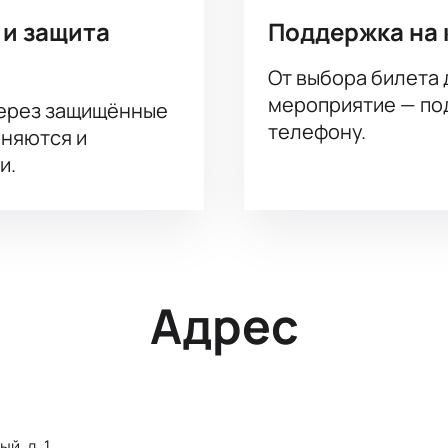
 и защита
Поддержка на 
От выбора билета 
мероприятие — под
через защищённые
телефону.
аняются и
и.
Адрес
й, д. 1