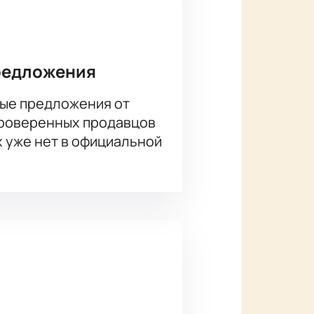
терской игрой актеров, но и
возможность увидеть, как
редложения
о простой и удобный способ
ые предложения от
проверенных продавцов
х уже нет в официальной