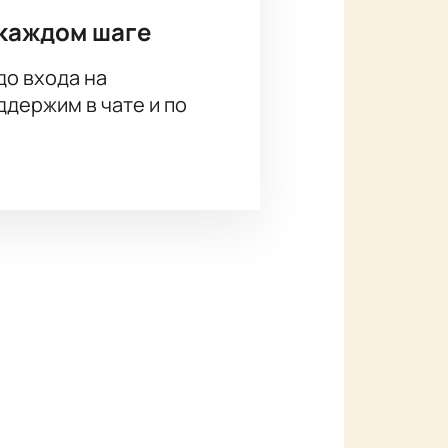
каждом шаге
до входа на
держим в чате и по