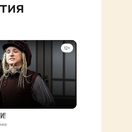
тия
12+
И!
нке